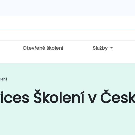
Otevřené školení
Služby
lení
vices Školení v Čes