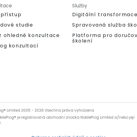
ltace
Služby
 přístup
Digitální transformac
adové studie
Spravovaná služba ško
Platforma pro doručo
z ohledně konzultace
školení
og konzultací
og® Limited 2005 -
2026
Všechna práva vyhrazena
bleProg® je registrovaná obchodní značka NobleProg Limited a/nebo její
.