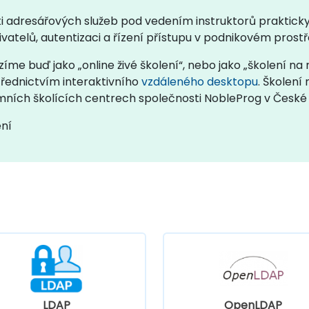
sti adresářových služeb pod vedením instruktorů prakticky 
ivatelů, autentizaci a řízení přístupu v podnikovém prostř
íme buď jako „online živé školení“, nebo jako „školení na
třednictvím interaktivního
vzdáleného desktopu
. Školení
mních školících centrech společnosti NobleProg v České 
ení
LDAP
OpenLDAP