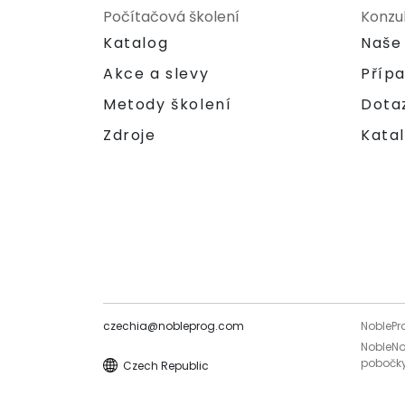
Počítačová školení
Konzu
Katalog
Naše
Akce a slevy
Příp
Metody školení
Dota
Zdroje
Katal
czechia@nobleprog.com
NoblePr
NobleNo
pobočky
Czech Republic