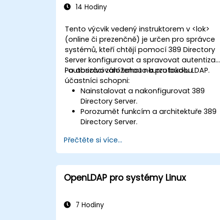
14 Hodiny
Tento výcvik vedený instruktorem v <lok>
(online či prezenčně) je určen pro správce
systémů, kteří chtějí pomocí 389 Directory
Server konfigurovat a spravovat autentizac
i autorizaci založenou na protokolu LDAP.
Po absolvování tohoto kurzu budou
účastníci schopni:
Nainstalovat a nakonfigurovat 389
Directory Server.
Porozumět funkcím a architektuře 389
Directory Server.
Naučit se konfigurovat server pomocí
Přečtěte si více...
webového rozhraní i příkazové řádky.
Nastavit a monitorovat replikaci za
účelem zajištění vysoké dostupnosti a
vyrovnávání zátěže.
OpenLDAP pro systémy Linux
Spravovat autentizaci pomocí
protokolu LDAP s využitím SSSD pro
lepší výkon.
7 Hodiny
Integrovat 389 Directory Server s