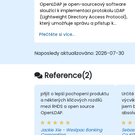
systémem Microsoft Active Directory.
OpenLDAP je open-sourceový software
sloužící k implementaci protokolu LDAP
(Lightweight Directory Access Protocol),
který umožňuje správu a přístup k
informačním adresářům. Jedná se o
Přečtěte si více...
populární adresářový server, jenž lze využít
k ukládání a sdílení dat o uživatelích,
skupinách, síťových prostředcích a dalších
Naposledy aktualizováno:
2026-07-30
objektech v síti.
Reference(2)
přijít o lepší pochopení produktu
Určit
a některých klíčových rozdílů
výcvik
mezi RHDS a open source
jsem 
OpenLDAP.
absolv
intenzi
jediný
Jackie Xie - Westpac Banking
Sebas
jsem 
Corporation
Co KG