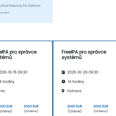
ěděl na každou mou
Active Directory for Admins
. Tento kurz určitě
čuji.
 strojem
eIPA pro správce
FreeIPA pro správce
stémů
systémů
026-10-15 09:30
2026-10-29 09:30
4 hodiny
14 hodiny
rno
Ostrava
000 EUR
3000 EUR
3000 EUR
3000 EUR
Online)
(Online)
(Učebna)
(Učebna)