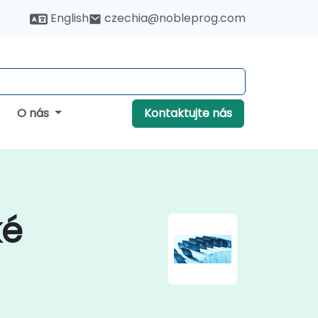
English
czechia@nobleprog.com
O nás
Kontaktujte nás
ké