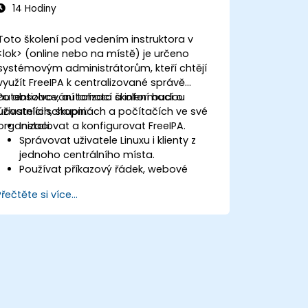
14 Hodiny
Toto školení pod vedením instruktora v
<lok> (online nebo na místě) je určeno
systémovým administrátorům, kteří chtějí
využít FreeIPA k centralizované správě
autentizace, autorizací a informací o
Po absolvování tohoto školení budou
uživatelích, skupinách a počítačích ve své
účastníci schopni:
organizaci.
Instalovat a konfigurovat FreeIPA.
Správovat uživatele Linuxu i klienty z
jednoho centrálního místa.
Používat příkazový řádek, webové
rozhraní i RPC rozhraní FreeIPA k
Přečtěte si více...
nastavení a správě oprávnění.
Umožnit jednotné přihlašování napříč
všemi systémy, službami a aplikacemi.
Integrovat FreeIPA s nástrojem
Windows Active Directory.
Vytvářet zálohy, replikovat a migrovat
server FreeIPA.