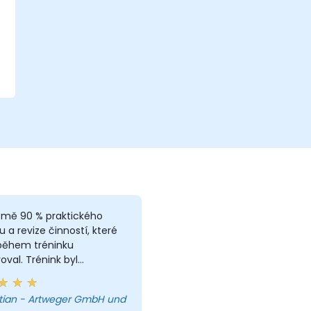
ě mě 90 % praktického
u a revize činností, které
během tréninku
oval. Trénink byl
vní, jelikož jsem byl
m účastníkem. Ale naučil
tian - Artweger GmbH und
se hodně a Chris