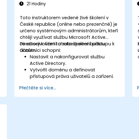
21 Hodiny
Toto instruktorem vedené živé školení v
České republice (online nebo prezenčně) je
určeno systémovým administrátorům, kteří
chtějí využívat službu Microsoft Active
i
Directory k řízení a zabezpečení přístupu k
Po absolvování tohoto školení budou
datům.
účastníci schopni:
Nastavit a nakonfigurovat službu
Active Directory.
Vytvořit doménu a definovat
přístupová práva uživatelů a zařízení.
Řídit uživatele a počítače pomocí
Přečtěte si více...
zásad skupiny (Group Policies).
Kontrolovat přístup k souborovým
serverům.
Nastavit službu Certificate Service a
spravovat certifikáty.
Vytvořit a spravovat služby, jako je
šifrování, certifikáty a ověřování.