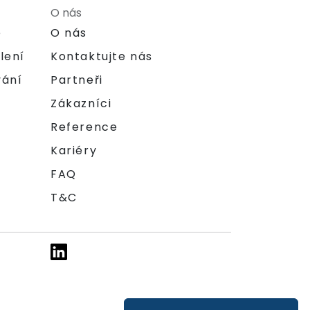
O nás
e
O nás
lení
Kontaktujte nás
vání
Partneři
Zákazníci
Reference
Kariéry
FAQ
T&C