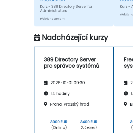
odpov
Kurz - 389 Directory Server for
Kurz - 
otázku
Administrators
doporu
Přeloženo
Přeloženo strojem
Nadcházející kurzy
389 Directory Server
Fre
pro správce systémů
sy
2026-10-01 09:30
2
14 hodiny
1
Praha, Pražský hrad
B
3000 EUR
3400 EUR
3
(Online)
(
(Učebna)