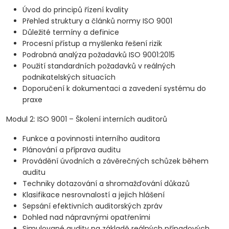
Úvod do principů řízení kvality
Přehled struktury a článků normy ISO 9001
Důležité termíny a definice
Procesní přístup a myšlenka řešení rizik
Podrobná analýza požadavků ISO 9001:2015
Použití standardních požadavků v reálných
podnikatelských situacích
Doporučení k dokumentaci a zavedení systému do
praxe
Modul 2: ISO 9001 – Školení interních auditorů
Funkce a povinnosti interního auditora
Plánování a příprava auditu
Provádění úvodních a závěrečných schůzek během
auditu
Techniky dotazování a shromažďování důkazů
Klasifikace nesrovnalostí a jejich hlášení
Sepsání efektivních auditorských zpráv
Dohled nad nápravnými opatřeními
Simulované audity na základě reálných případových