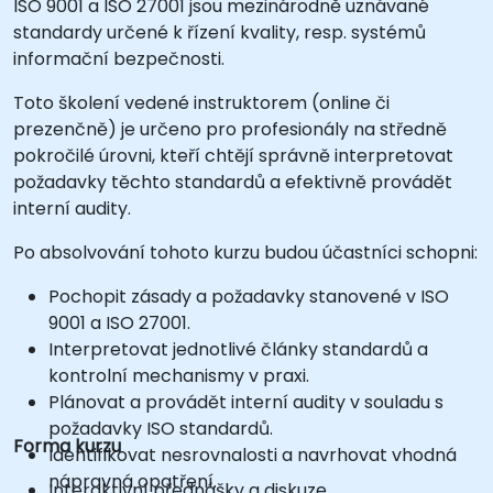
ISO 9001 a ISO 27001 jsou mezinárodně uznávané
standardy určené k řízení kvality, resp. systémů
informační bezpečnosti.
Toto školení vedené instruktorem (online či
prezenčně) je určeno pro profesionály na středně
pokročilé úrovni, kteří chtějí správně interpretovat
požadavky těchto standardů a efektivně provádět
interní audity.
Po absolvování tohoto kurzu budou účastníci schopni:
Pochopit zásady a požadavky stanovené v ISO
9001 a ISO 27001.
Interpretovat jednotlivé články standardů a
kontrolní mechanismy v praxi.
Plánovat a provádět interní audity v souladu s
požadavky ISO standardů.
Forma kurzu
Identifikovat nesrovnalosti a navrhovat vhodná
nápravná opatření.
Interaktivní přednášky a diskuze.