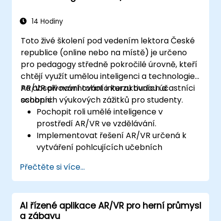
inteligence.
14 Hodiny
Toto živé školení pod vedením lektora České
republice (online nebo na místě) je určeno
pro pedagogy středně pokročilé úrovně, kteří
chtějí využít umělou inteligenci a technologie
AR/VR při navrhování interaktivních a
Po absolvování tohoto kurzu budou účastníci
osobních výukových zážitků pro studenty.
schopni:
Pochopit roli umělé inteligence v
prostředí AR/VR ve vzdělávání.
Implementovat řešení AR/VR určená k
vytváření pohlcujících učebních
prostředí.
Přečtěte si více...
Navrhovat systémy osobního vzdělávání
s využitím umělé inteligence.
Posuzovat etická a bezpečnostní rizika
AI řízené aplikace AR/VR pro herní průmysl
spojená s využíváním AI ve školství.
a zábavu