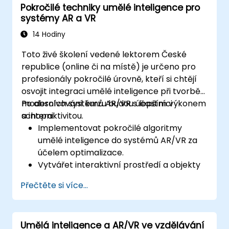
Pokročilé techniky umělé inteligence pro
systémy AR a VR
14 Hodiny
Toto živé školení vedené lektorem České
republice (online či na místě) je určeno pro
profesionály pokročilé úrovně, kteří si chtějí
osvojit integraci umělé inteligence při tvorbě
moderních systémů AR/VR s lepším výkonem
Po absolvování kurzu budou účastníci
a interaktivitou.
schopni:
Implementovat pokročilé algoritmy
umělé inteligence do systémů AR/VR za
účelem optimalizace.
Vytvářet interaktivní prostředí a objekty
řízené umělou inteligencí.
Přečtěte si více...
Využívat strojové učení k vylepšení
uživatelského zážitku a personalizaci.
Optimalizovat reálně časové zpracování
Umělá inteligence a AR/VR ve vzdělávání
a výkon systémů s pomocí umělé