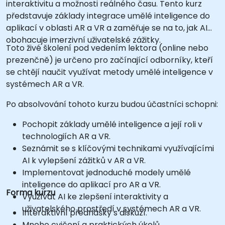
interaktivitu a možnosti reálného času. Tento kurz
představuje základy integrace umělé inteligence do
aplikací v oblasti AR a VR a zaměřuje se na to, jak AI
obohacuje imerzivní uživatelské zážitky.
Toto živé školení pod vedením lektora (online nebo
prezenčně) je určeno pro začínající odborníky, kteří
se chtějí naučit využívat metody umělé inteligence v
systémech AR a VR.
Po absolvování tohoto kurzu budou účastníci schopni:
Pochopit základy umělé inteligence a její roli v
technologiích AR a VR.
Seznámit se s klíčovými technikami využívajícími
AI k vylepšení zážitků v AR a VR.
Implementovat jednoduché modely umělé
inteligence do aplikací pro AR a VR.
Forma kurzu
Využívat AI ke zlepšení interaktivity a
uživatelského prostředí v systémech AR a VR.
Interaktivní přednášky s diskuzí.
Mnoho cvičení a praktických úkolů.