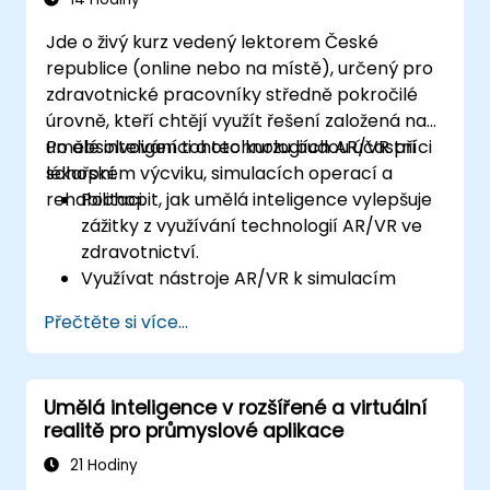
Jde o živý kurz vedený lektorem České
republice (online nebo na místě), určený pro
zdravotnické pracovníky středně pokročilé
úrovně, kteří chtějí využít řešení založená na
umělé inteligenci a technologiích AR/VR při
Po absolvování tohoto kurzu budou účastníci
lékařském výcviku, simulacích operací a
schopni:
rehabilitaci.
Pochopit, jak umělá inteligence vylepšuje
zážitky z využívání technologií AR/VR ve
zdravotnictví.
Využívat nástroje AR/VR k simulacím
operací a lékařskému školení.
Přečtěte si více...
Aplikovat nástroje AR/VR při rehabilitaci a
terapii pacientů.
Zvážit etické otázky a problémy spojené s
Umělá inteligence v rozšířené a virtuální
ochranou soukromí v kontextu lékařských
realitě pro průmyslové aplikace
nástrojů podpořených umělou inteligencí.
21 Hodiny