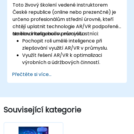
Toto živový školení vedené instruktorem
České republice (online nebo prezenčně) je
určeno profesionálům střední úrovně, kteří
chtějí uplatnit technologie AR/VR podpořené
umělou inteligencí v průmyslu.
Na konci kurzu budou moci účastníci:
Pochopit roli umělé inteligence při
zlepšování využití AR/VR v průmyslu.
Využít řešení AR/VR k optimalizaci
výrobních a údržbových činností.
Integrovat algoritmy umělé inteligence
Přečtěte si více...
pro předběžnou údržbu v prostředí AR/VR.
Vyvíjet aplikace AR/VR posílené umělou
inteligencí s cílem zkvalitnit školení
pracovníků a jejich bezpečnost.
Související kategorie