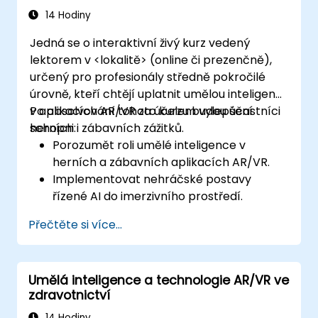
14 Hodiny
Jedná se o interaktivní živý kurz vedený
lektorem v <lokalitě> (online či prezenčně),
určený pro profesionály středně pokročilé
úrovně, kteří chtějí uplatnit umělou inteligenci
v aplikacích AR/VR za účelem vylepšení
Po absolvování tohoto kurzu budou účastníci
herních i zábavních zážitků.
schopni:
Porozumět roli umělé inteligence v
herních a zábavních aplikacích AR/VR.
Implementovat nehráčské postavy
řízené AI do imerzivního prostředí.
Vytvářet personalizované uživatelské
Přečtěte si více...
zážitky pomocí algoritmů umělé
inteligence.
Vyvíjet herní systémy AR/VR využívající AI
Umělá inteligence a technologie AR/VR ve
k real-time zpracování dat.
zdravotnictví
14 Hodiny