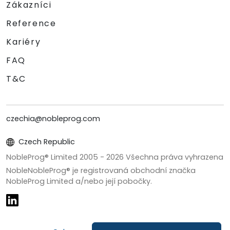
Zákazníci
Reference
Kariéry
FAQ
T&C
czechia@nobleprog.com
Czech Republic
NobleProg® Limited 2005 -
2026
Všechna práva vyhrazena
NobleNobleProg® je registrovaná obchodní značka
NobleProg Limited a/nebo její pobočky.