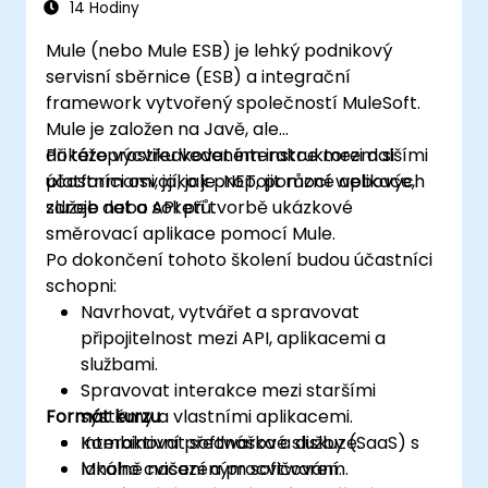
14 Hodiny
Mule (nebo Mule ESB) je lehký podnikový
servisní sběrnice (ESB) a integrační
framework vytvořený společností MuleSoft.
Mule je založen na Javě, ale
dokážeprostředkovat interakce mezi dalšími
Při této výcviku vedeném instruktorem si
platformami, jako je .NET, pomocí webových
účastníci osvojí, jak propojit různé aplikace,
služeb nebo soketů.
zdroje dat a API při tvorbě ukázkové
směrovací aplikace pomocí Mule.
Po dokončení tohoto školení budou účastníci
schopni:
Navrhovat, vytvářet a spravovat
připojitelnost mezi API, aplikacemi a
službami.
Spravovat interakce mezi staršími
Formát kurzu
systémy a vlastními aplikacemi.
Kombinovat softwarové služby (SaaS) s
Interaktivní přednáška a diskuze.
lokálně nasazeným softwarem.
Mnoho cvičení a procvičování.