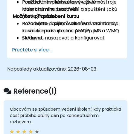
Používat návrhářské a vývojové nástroje
Praktická implementace v živém
Mule k návrhu, testování a spuštění toků
laboratorním prostředí.
Možnosti přizpůsobení kurzu
(flows) v Mule.
Rozumět a podporovat různé standardy
Požadujete-li přizpůsobenou verzi tohoto
zasílání zpráv, včetně AMQP, JMS a WMQ.
kurzu, kontaktujte nás prosím pro
Sledovat, nasazovat a konfigurovat
zařízeno.
aplikace pomocí konzole pro správu Mule
Přečtěte si více...
(MMC).
Naposledy aktualizováno:
2026-08-03
Reference(1)
Obcovám se způsobem vedení školení, kdy praktická
část probíhá druhý den po konceptuálním
rozhovoru.