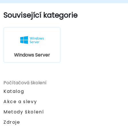
Active Directory (Azure AD).
Konfigurovat prostředí Hyper-V, síťové
Související kategorie
funkce a řešení úložišť v systému Windows
Server pro hybridní nasazení.
Správovat virtuální počítače IaaS s
operačním systémem Windows Server v
cloudu Azure, včetně jejich nasazování,
konfigurace a škálování.
Windows Server
Počítačová školení
Katalog
Akce a slevy
Metody školení
Zdroje