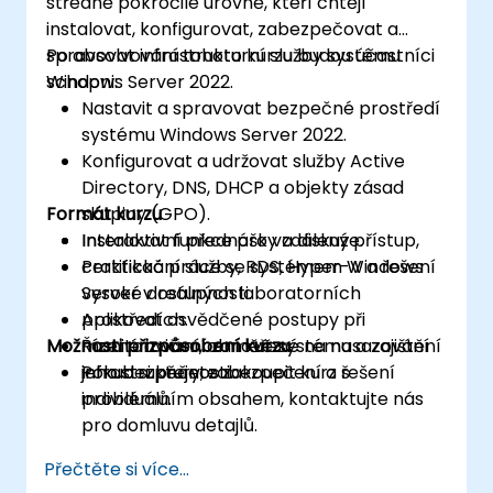
středně pokročilé úrovně, kteří chtějí
instalovat, konfigurovat, zabezpečovat a
spravovat infrastrukturní služby systému
Po absolvování tohoto kurzu budou účastníci
Windows Server 2022.
schopni:
Nastavit a spravovat bezpečné prostředí
systému Windows Server 2022.
Konfigurovat a udržovat služby Active
Directory, DNS, DHCP a objekty zásad
Formát kurzu
skupiny (GPO).
Instalovat funkce pro vzdálený přístup,
Interaktivní přednášky a diskuze.
certifikační služby, RDS, Hyper-V a řešení
Praktická práce se systémem Windows
vysoké dostupnosti.
Server v reálných laboratorních
Aplikovat osvědčené postupy při
prostředích.
Možnosti přizpůsobení kurzu
monitorování, obnově systému a zajištění
Řízené cvičení zaměřené na nasazování
jeho bezpečnosti.
infrastruktury, zabezpečení a řešení
Pokud si přejete zakoupit kurz s
problémů.
individuálním obsahem, kontaktujte nás
pro domluvu detajlů.
Přečtěte si více...