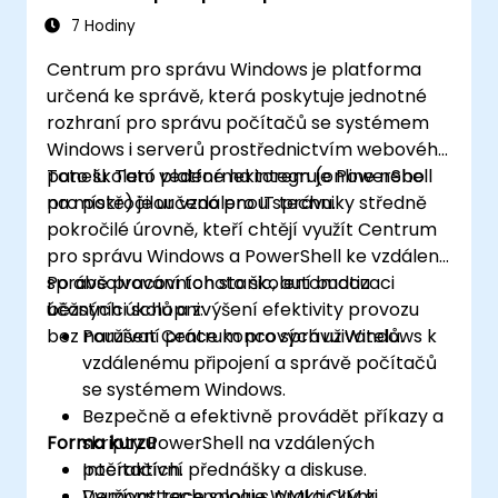
7 Hodiny
Centrum pro správu Windows je platforma
určená ke správě, která poskytuje jednotné
rozhraní pro správu počítačů se systémem
Windows i serverů prostřednictvím webového
panelu. Tato platforma integruje PowerShell
Toto školení vedené lektorem (online nebo
pro pokročilou vzdálenou správu.
na místě) je určeno pro IT techniky středně
pokročilé úrovně, kteří chtějí využít Centrum
pro správu Windows a PowerShell ke vzdálené
správě pracovních stanic, automatizaci
Po absolvování tohoto školení budou
běžných úkolů a zvýšení efektivity provozu
účastníci schopni:
bez narušení práce koncových uživatelů.
Používat Centrum pro správu Windows k
vzdálenému připojení a správě počítačů
se systémem Windows.
Bezpečně a efektivně provádět příkazy a
Forma kurzu
skripty PowerShell na vzdálených
počítačích.
Interaktivní přednášky a diskuse.
Využívat technologie WMI a CIM k
Demonstrace spolu s praktickými