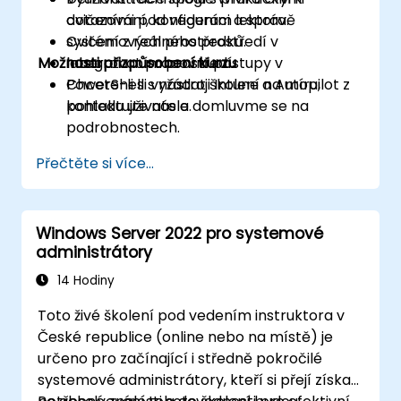
dotazování, konfiguraci a správě
cvičeními pod vedením lektora.
systémových prostředků.
Cvičení z reálného prostředí v
Možnosti přizpůsobení kurzu
Integrovat pracovní postupy v
laboratorním prostředí.
PowerShell s nástroji Intune a Autopilot z
Chcete-li si vyžádat školení na míru,
pohledu uživatele.
kontaktujte nás a domluvme se na
podrobnostech.
Přečtěte si více...
Windows Server 2022 pro systemové
administrátory
14 Hodiny
Toto živé školení pod vedením instruktora v
České republice (online nebo na místě) je
určeno pro začínající i středně pokročilé
systemové administrátory, kteří si přejí získat