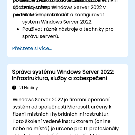
potřebné znalosti a dovednosti pro efektivní
Po absolvování tohoto školení budou
správu systému Windows Server 2022 v
účastníci schopni:
podnikovém prostředí.
Efektivně instalovat a konfigurovat
systém Windows Server 2022.
Používat různé nástroje a techniky pro
správu serverů.
Konfigurovat síťové služby a zlepšovat
Přečtěte si více...
bezpečnostní nastavení serveru.
Implementovat virtualizaci
prostřednictvím nástroje Hyper-V za
Správa systému Windows Server 2022:
účelem efektivní správy systémových
Infrastruktura, služby a zabezpečení
zdrojů.
21 Hodiny
Windows Server 2022 je firemní operační
systém od společnosti Microsoft určený k
řízení místních i hybridních infrastruktur.
Toto školení vedené instruktorem (online
nebo na místě) je určeno pro IT profesionály