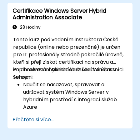
ukládání dat a síťové služby podle
Certifikace Windows Server Hybrid
osvědčených postupů.
Administration Associate
Zabezpečit a spravovat serverové role
včetně vzdálené plochy, IIS a WSUS.
28 Hodiny
Tento kurz pod vedením instruktora České
republice (online nebo prezenčně) je určen
pro IT profesionály středně pokročilé úrovně,
kteří si přejí získat certifikaci na správu a
implementaci hybridních řešení Windows
Po absolvování tohoto kurzu budou účastníci
Server.
schopni:
Naučit se nasazovat, spravovat a
udržovat systém Windows Server v
hybridním prostředí s integrací služeb
Azure
Porozumět tomu, jak implementovat a
Přečtěte si více...
spravovat službu Active Directory Domain
Services (AD DS) a synchronizovat
identity mezi lokálním systémem a Azure