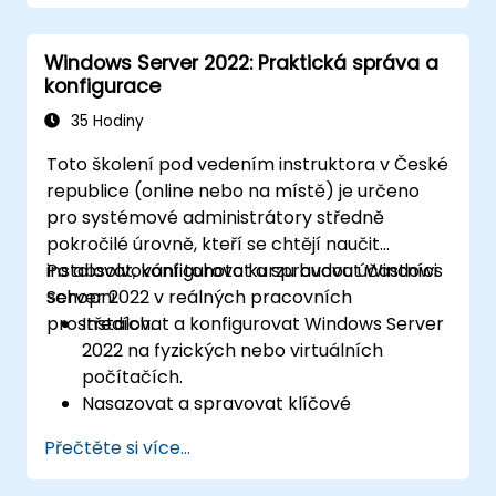
Windows Server 2022: Praktická správa a
konfigurace
35 Hodiny
Toto školení pod vedením instruktora v České
republice (online nebo na místě) je určeno
pro systémové administrátory středně
pokročilé úrovně, kteří se chtějí naučit
instalovat, konfigurovat a spravovat Windows
Po absolvování tohoto kurzu budou účastníci
Server 2022 v reálných pracovních
schopni:
prostředích.
Instalovat a konfigurovat Windows Server
2022 na fyzických nebo virtuálních
počítačích.
Nasazovat a spravovat klíčové
infrastrukturní služby, jako jsou AD DS, DNS
Přečtěte si více...
a DHCP.
Implementovat virtualizaci, řešení pro