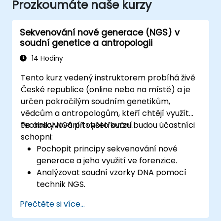
Prozkoumáte naše kurzy
Sekvenování nové generace (NGS) v
soudní genetice a antropologii
14 Hodiny
Tento kurz vedený instruktorem probíhá živě
České republice (online nebo na místě) a je
určen pokročilým soudním genetikům,
vědcům a antropologům, kteří chtějí využít
techniky NGS při vyšetřování.
Po absolvování tohoto kurzu budou účastníci
schopni:
Pochopit principy sekvenování nové
generace a jeho využití ve forenzice.
Analýzovat soudní vzorky DNA pomocí
technik NGS.
Interpretovat výsledky sekvenování za
Přečtěte si více...
účelem identifikace osob a určení jejich
původu.