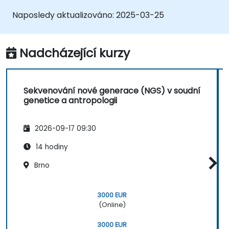
Využít metody NGS i u poškozených či
Naposledy aktualizováno:
2025-03-25
složitých vzorků DNA.
Používat bioinformatické nástroje k
analýze forenzní genomiky.
Nadcházející kurzy
Porozumět právním a etickým aspektům
forenzní genomiky.
Sekvenování nové generace (NGS) v soudní
genetice a antropologii
2026-09-17 09:30
14 hodiny
Brno
3000 EUR
(Online)
3000 EUR